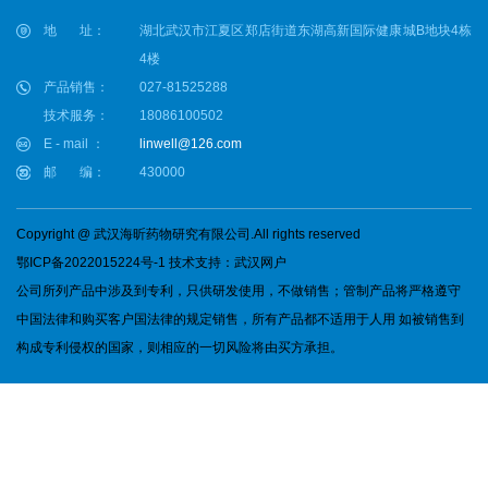
地 址：
湖北武汉市江夏区郑店街道东湖高新国际健康城B地块4栋
4楼
产品销售：
027-81525288
技术服务：
18086100502
E - mail ：
linwell@126.com
邮 编：
430000
Copyright @ 武汉海昕药物研究有限公司.All rights reserved
鄂ICP备2022015224号-1
技术支持：
武汉网户
公司所列产品中涉及到专利，只供研发使用，不做销售；管制产品将严格遵守
中国法律和购买客户国法律的规定销售，所有产品都不适用于人用 如被销售到
构成专利侵权的国家，则相应的一切风险将由买方承担。