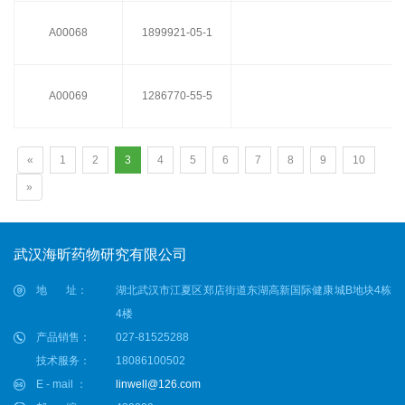
A00068
1899921-05-1
A00069
1286770-55-5
M
«
1
2
3
4
5
6
7
8
9
10
»
武汉海昕药物研究有限公司
地 址：
湖北武汉市江夏区郑店街道东湖高新国际健康城B地块4栋
4楼
产品销售：
027-81525288
技术服务：
18086100502
E - mail ：
linwell@126.com