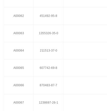
A00062
451492-95-8
A00063
1355326-35-0
A00064
211513-37-0
A00065
607742-69-8
S
A00066
870483-87-7
A00067
1238697-26-1