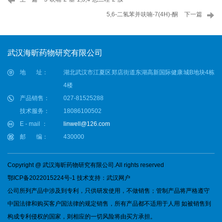
5,6-二氢苯并呋喃-7(4H)-酮
下一篇
武汉海昕药物研究有限公司
地 址：
湖北武汉市江夏区郑店街道东湖高新国际健康城B地块4栋
4楼
产品销售：
027-81525288
技术服务：
18086100502
E - mail ：
linwell@126.com
邮 编：
430000
Copyright @ 武汉海昕药物研究有限公司.All rights reserved
鄂ICP备2022015224号-1
技术支持：
武汉网户
公司所列产品中涉及到专利，只供研发使用，不做销售；管制产品将严格遵守
中国法律和购买客户国法律的规定销售，所有产品都不适用于人用 如被销售到
构成专利侵权的国家，则相应的一切风险将由买方承担。