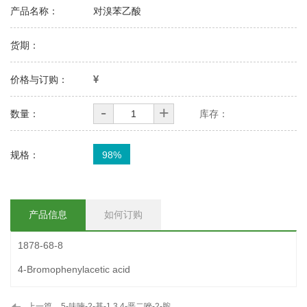
产品名称：
对溴苯乙酸
货期：
价格与订购：
-
+
数量：
库存：
规格：
98%
产品信息
如何订购
1878-68-8
4-Bromophenylacetic acid
上一篇
5-呋喃-2-基-1,3,4-恶二唑-2-胺