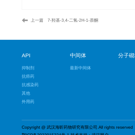
上一篇
7-羟基-3,4-二氢-2H-1-萘酮
API
中间体
分子砌
抑制剂
最新中间体
抗癌药
抗感染药
其他
外用药
Copyright @ 武汉海昕药物研究有限公司.All rights reserved