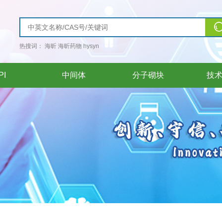
热搜词：
海昕
海昕药物
hysyn
PI
中间体
分子砌块
技
PI
中间体
分子砌块
技