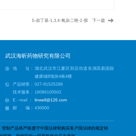
5-叔丁基-1,3,4-氧杂二唑-2-胺
下一篇
武汉海昕药物研究有限公司
地 址：
湖北武汉市江夏区郑店街道东湖高新国际
健康城B地块4栋4楼
产品销售：
027-81525288
技术服务：
18086100502
E - mail ：
linwell@126.com
邮 编：
430000
；管制产品将严格遵守中国法律和购买客户国法律的规定销